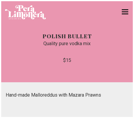
¡BRUNCH!
POLISH BULLET
CHIRINGUITO
Quality pure vodka mix
CARTA
$15
GRUPOS
NOSOTROS
RESERVAS
Hand-made Malloreddus with Mazara Prawns